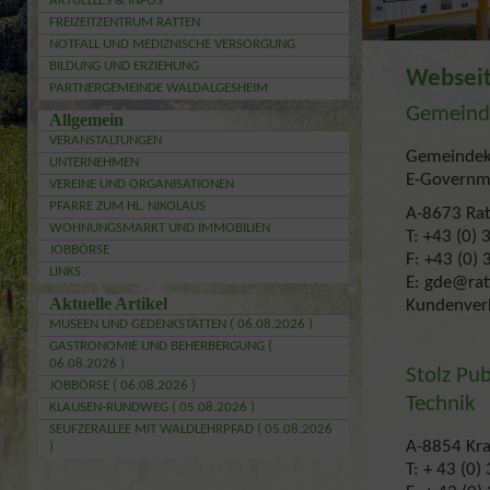
AKTUELLES & INFOS
FREIZEITZENTRUM RATTEN
NOTFALL UND MEDIZNISCHE VERSORGUNG
BILDUNG UND ERZIEHUNG
Webseit
PARTNERGEMEINDE WALDALGESHEIM
Gemeind
Allgemein
VERANSTALTUNGEN
Gemeindek
UNTERNEHMEN
E-Governm
VEREINE UND ORGANISATIONEN
PFARRE ZUM HL. NIKOLAUS
A-8673 Rat
WOHNUNGSMARKT UND IMMOBILIEN
T: +43 (0)
JOBBÖRSE
F: +43 (0)
LINKS
E: gde@rat
Aktuelle Artikel
Kundenverk
MUSEEN UND GEDENKSTÄTTEN ( 06.08.2026 )
GASTRONOMIE UND BEHERBERGUNG (
06.08.2026 )
Stolz Pu
JOBBÖRSE ( 06.08.2026 )
Technik
KLAUSEN-RUNDWEG ( 05.08.2026 )
SEUFZERALLEE MIT WALDLEHRPFAD ( 05.08.2026
A-8854 Kra
)
T: + 43 (0)