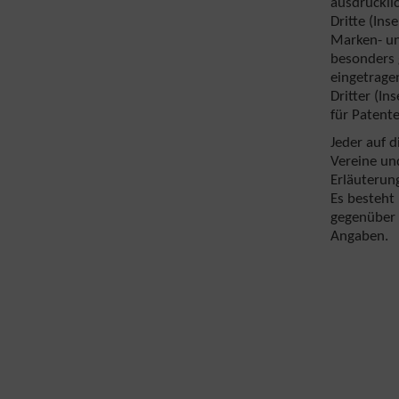
ausdrückli
Dritte (In
Marken- un
besonders 
eingetrage
Dritter (In
für Patent
Jeder auf 
Vereine un
Erläuterun
Es besteht
gegenüber "
Angaben.