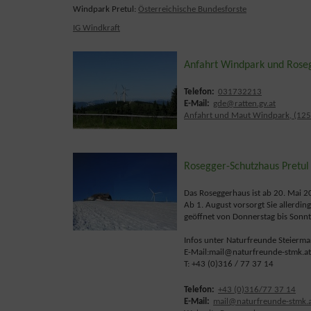
Windpark Pretul:
Österreichische Bundesforste
IG Windkraft
Anfahrt Windpark und Roseg
Telefon:
031732213
E-Mail:
gde@ratten.gv.at
Anfahrt und Maut Windpark, (125
Rosegger-Schutzhaus Pretul
Das Roseggerhaus ist ab 20. Mai 
Ab 1. August vorsorgt Sie allerding
geöffnet von Donnerstag bis Sonn
Infos unter Naturfreunde Steierma
E-Mail:mail@naturfreunde-stmk.at
T: +43 (0)316 / 77 37 14
Telefon:
+43 (0)316/77 37 14
E-Mail:
mail@naturfreunde-stmk.