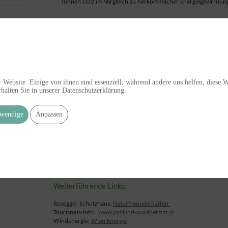
Tonnen CO2 im Vergleich zu herkömmlicher Energiegewinnung
Zahlen und Daten, veröffentlicht durch WIEN ENERGI
26 )
• Investition 2014: 34,5 Millionen Euro
• Insgesamt 21 Windkraftanlagen
• Gesamtleistung: 38,3 Megawatt
• Jahresproduktion: 79.000 Megawattstunden Ökostrom
 Website. Einige von ihnen sind essenziell, während andere uns helfen, diese 
• Versorgung von 24.000 Haushalten
halten Sie in unserer Datenschutzerklärung.
• CO2-Einsparung: 39.500 Tonnen
08.2026
wendige
Anpassen
Windpark Pretul
Ab dem Frühjahr 2016 wurden die 14 Windenergieanlagen aufge
feierliche Eröffnung des Windparks statt, verbunden mit einem T
Rahmenprogramm.
Weiterführende Links:
Rosegger Schutzhaus:
Naturfreunde Ratten
Tourismus-Info:
www.joglland-waldheimat.at
Windenergie:
Wien Energie