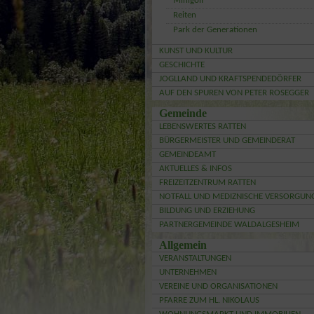
Minigolf
Reiten
Park der Generationen
KUNST UND KULTUR
GESCHICHTE
JOGLLAND UND KRAFTSPENDEDÖRFER
AUF DEN SPUREN VON PETER ROSEGGER
Gemeinde
LEBENSWERTES RATTEN
BÜRGERMEISTER UND GEMEINDERAT
GEMEINDEAMT
AKTUELLES & INFOS
FREIZEITZENTRUM RATTEN
NOTFALL UND MEDIZNISCHE VERSORGUN
BILDUNG UND ERZIEHUNG
PARTNERGEMEINDE WALDALGESHEIM
Allgemein
VERANSTALTUNGEN
UNTERNEHMEN
VEREINE UND ORGANISATIONEN
PFARRE ZUM HL. NIKOLAUS