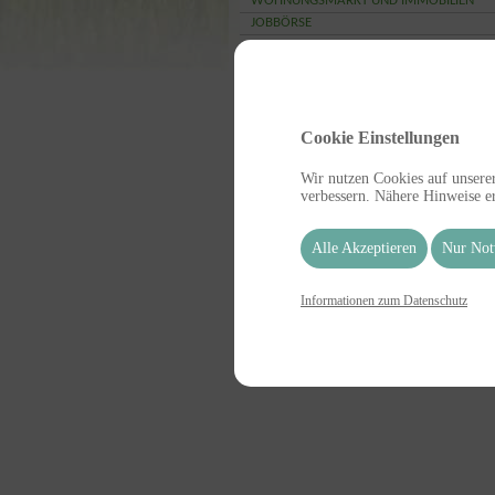
WOHNUNGSMARKT UND IMMOBILIEN
JOBBÖRSE
LINKS
Aktuelle Artikel
MUSEEN UND GEDENKSTÄTTEN ( 06.08.20
GASTRONOMIE UND BEHERBERGUNG (
Cookie Einstellungen
06.08.2026 )
JOBBÖRSE ( 06.08.2026 )
Wir nutzen Cookies auf unserer
KLAUSEN-RUNDWEG ( 05.08.2026 )
verbessern. Nähere Hinweise er
SEUFZERALLEE MIT WALDLEHRPFAD ( 05.
)
Alle Akzeptieren
Nur Not
Informationen zum Datenschutz