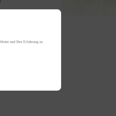
.
E:
Website und Ihre Erfahrung zu
baut. Am 30.06.2018 fand die
ag der offenen Tür und tollem