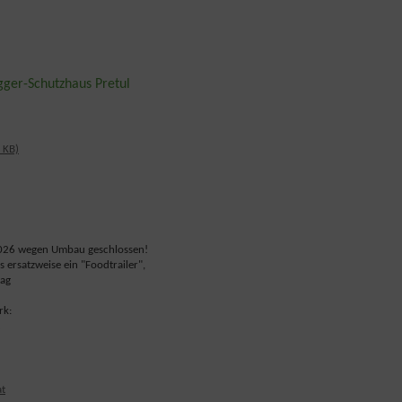
ger-Schutzhaus Pretul
 KB)
2026 wegen Umbau geschlossen!
s ersatzweise ein "Foodtrailer",
tag
rk:
at